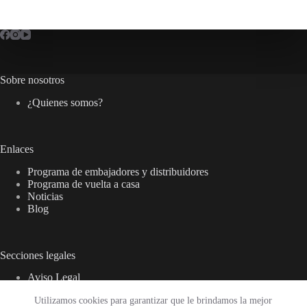
Sin
resultados
Sobre nosotros
¿Quienes somos?
Enlaces
Programa de embajadores y distribuidores
Programa de vuelta a casa
Noticias
Blog
Secciones legales
Aviso Legal
Política de privacidad
Utilizamos cookies para garantizar que le brindamos la mejor
Política de cookies