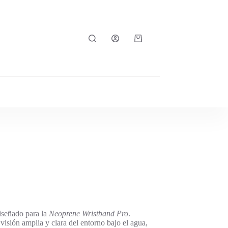
Carro
de
compra
iseñado para la
Neoprene Wristband Pro
.
 visión amplia y clara del entorno bajo el agua,