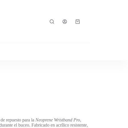
Carro
de
compra
de repuesto para la
Neoprene Wristband Pro
,
durante el buceo. Fabricado en acrílico resistente,