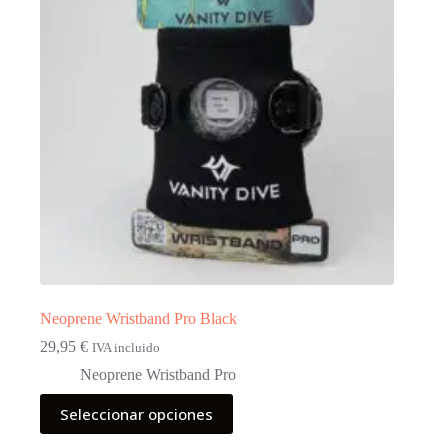
Neoprene Wristband Pro Black
29,95
€
IVA incluido
Neoprene Wristband Pro
Este
Seleccionar opciones
producto
tiene