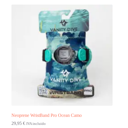
múltiples
variantes.
Las
opciones
se
pueden
elegir
en
la
página
de
producto
Neoprene WristBand Pro Ocean Camo
29,95
€
IVA incluido