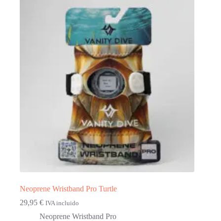
variantes.
Las
opciones
se
pueden
elegir
en
la
página
de
producto
Neoprene Wristband Pro Turtle
29,95
€
IVA incluido
Neoprene Wristband Pro