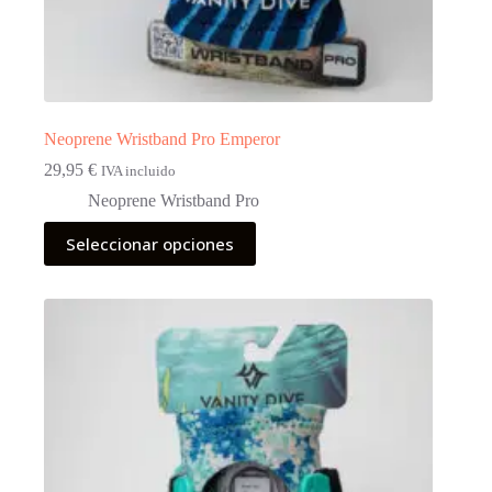
Neoprene Wristband Pro Emperor
29,95
€
IVA incluido
Neoprene Wristband Pro
Este
Seleccionar opciones
producto
tiene
múltiples
variantes.
Las
opciones
se
pueden
elegir
en
la
página
de