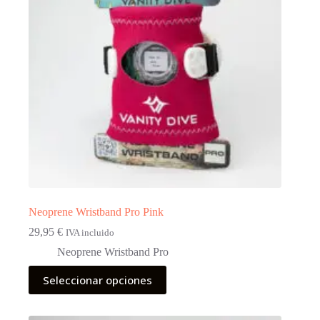
elegir
en
la
página
de
producto
Neoprene Wristband Pro Pink
29,95
€
IVA incluido
Neoprene Wristband Pro
Este
Seleccionar opciones
producto
tiene
múltiples