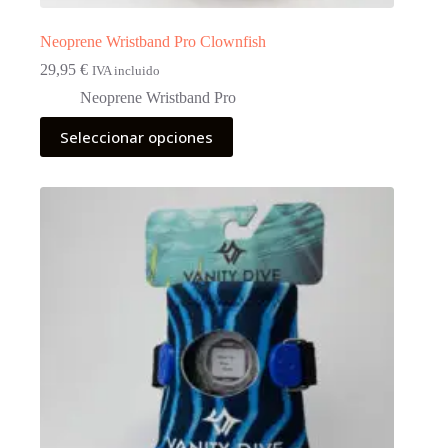
Neoprene Wristband Pro Clownfish
29,95
€
IVA incluido
Neoprene Wristband Pro
Este
Seleccionar opciones
producto
tiene
múltiples
variantes.
Las
opciones
se
pueden
elegir
en
la
página
de
producto