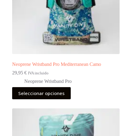
producto
Neoprene Wristband Pro Mediterranean Camo
29,95
€
IVA incluido
Neoprene Wristband Pro
Este
Seleccionar opciones
producto
tiene
múltiples
variantes.
Las
opciones
se
pueden