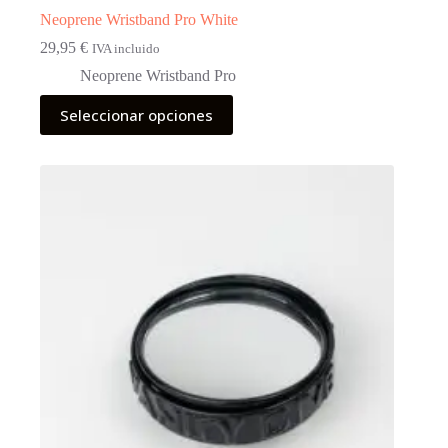
Neoprene Wristband Pro White
29,95
€
IVA incluido
Neoprene Wristband Pro
Este
Seleccionar opciones
producto
tiene
múltiples
variantes.
Las
opciones
se
pueden
elegir
en
la
página
de
producto