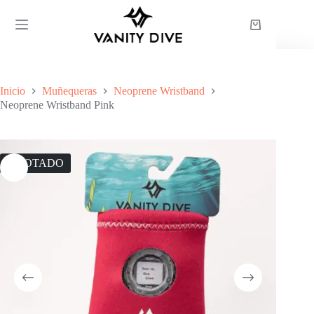
Saltar
al
Carro
contenido
de
compra
Inicio
Muñequeras
Neoprene Wristband
Neoprene Wristband Pink
AGOTADO