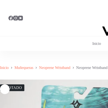
Saltar
al
contenido
Inicio
Inicio
Muñequeras
Neoprene Wristband
Neoprene Wristband
AGOTADO