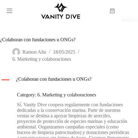
Saltar
al
Carro
contenido
de
compra
¿Colaboran con fundaciones u ONGs?
Ramon Aliu
18/05/2025
6. Marketing y colaboraciones
A
¿Colaboran con fundaciones u ONGs?
Category: 6. Marketing y colaboraciones
Sí. Vanity Dive coopera regularmente con fundaciones
dedicadas a la conservación marina. Parte de nuestras
ventas se destina a apoyar limpiezas de arrecifes,
proyectos de protección de especies marinas y educación
ambiental. Organizamos campañas especiales (como
buceos de limpieza patrocinados) y donaciones periódicas
a organizaciones sin ánimo de lucro. Creemos firmemente