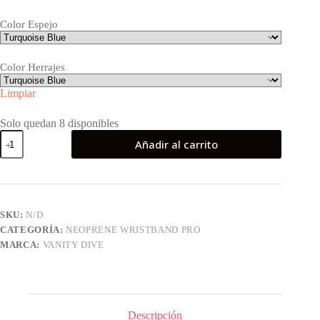
Color Espejo
Color Herrajes
Limpiar
Solo quedan 8 disponibles
Neoprene
Añadir al carrito
WristBand
Pro
Ocean
Camo
cantidad
SKU:
N/D
CATEGORÍA:
NEOPRENE WRISTBAND PRO
MARCA:
VANITY DIVE
Descripción