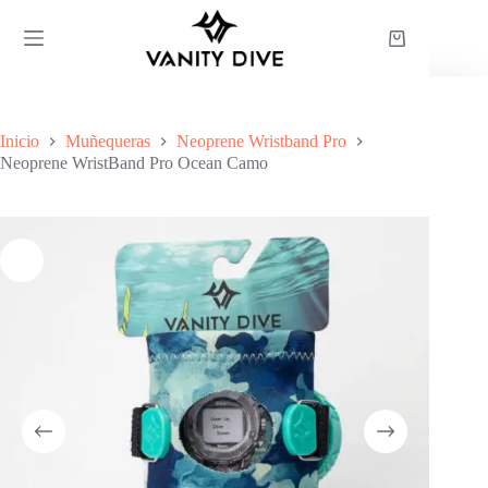
Saltar
al
Carro
contenido
de
compra
Inicio
Muñequeras
Neoprene Wristband Pro
Neoprene WristBand Pro Ocean Camo