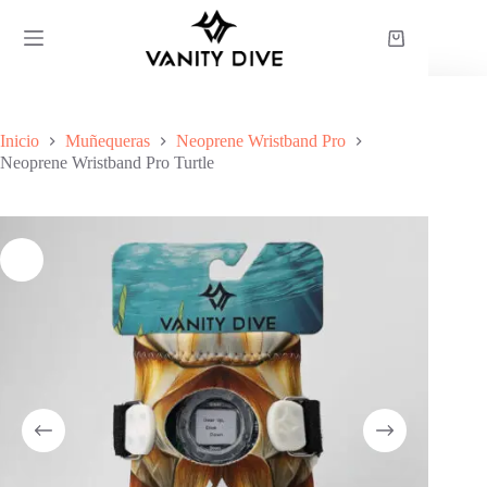
Saltar
al
Carro
contenido
de
compra
Inicio
Muñequeras
Neoprene Wristband Pro
Neoprene Wristband Pro Turtle