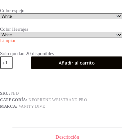
Color espejo
Color Herrajes
Limpiar
Solo quedan 20 disponibles
Neoprene
Añadir al carrito
Wristband
Pro
Turtle
cantidad
SKU:
N/D
CATEGORÍA:
NEOPRENE WRISTBAND PRO
MARCA:
VANITY DIVE
Descripción