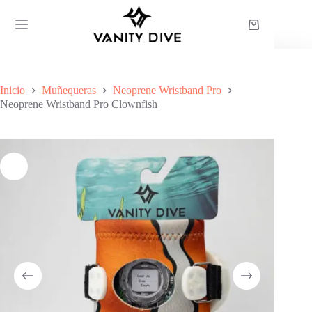
Saltar
al
Carro
contenido
de
compra
Inicio
Muñequeras
Neoprene Wristband Pro
Neoprene Wristband Pro Clownfish