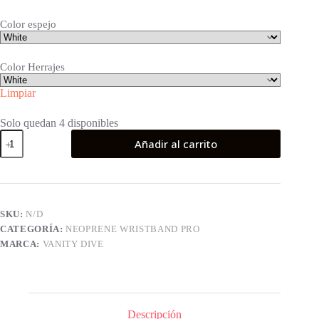
Color espejo
Color Herrajes
Limpiar
Solo quedan 4 disponibles
Neoprene
Añadir al carrito
Wristband
Pro
Clownfish
cantidad
SKU:
N/D
CATEGORÍA:
NEOPRENE WRISTBAND PRO
MARCA:
VANITY DIVE
Descripción