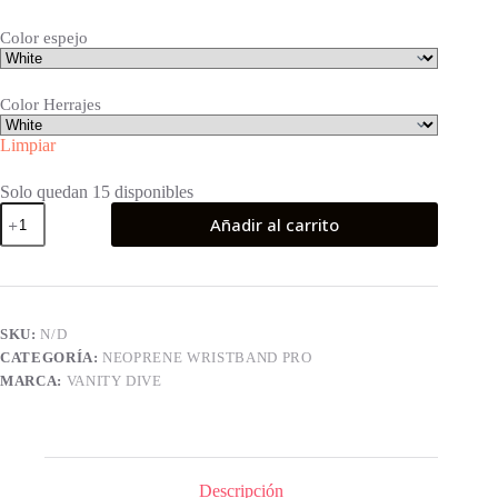
Color espejo
Color Herrajes
Limpiar
Solo quedan 15 disponibles
Neoprene
Añadir al carrito
Wristband
Pro
Pink
cantidad
SKU:
N/D
CATEGORÍA:
NEOPRENE WRISTBAND PRO
MARCA:
VANITY DIVE
Descripción