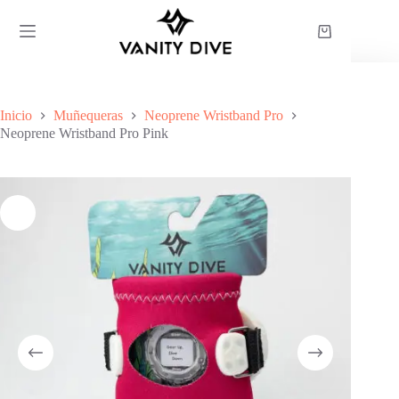
Saltar
al
Carro
contenido
de
compra
Inicio
Muñequeras
Neoprene Wristband Pro
Neoprene Wristband Pro Pink