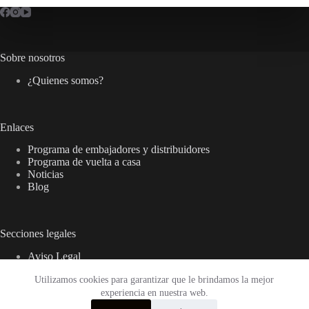
Sobre nosotros
¿Quienes somos?
Enlaces
Programa de embajadores y distribuidores
Programa de vuelta a casa
Noticias
Blog
Secciones legales
Aviso Legal
Política de privacidad
Utilizamos cookies para garantizar que le brindamos la mejor
Política de cookies
experiencia en nuestra web.
Términos y condiciones
Preguntas frecuentes (FAQ)